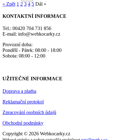
« Zpět
1
2
3
4
5
Dál »
KONTAKTNÍ INFORMACE
Tel.: 00420 704 731 856
E-mail: info@webkocarky.cz
Provozní doba:
Pondělí - Pátek: 08:00 - 18:00
Sobota: 08:00 - 12:00
UŽITEČNÉ INFORMACE
Doprava a platba
Reklamační protokol
Zpracování osobních údajů
Obchodní podmínky
Copyright © 2026 Webkocarky.cz
Webové stránky a e-shop vytvořila společnost
nevilleweb s.r.o.