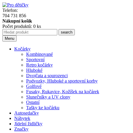
Telefon:
704 731 856
Nákupní košík
Počet produktů: 0 ks
Menu
Kočárky
Kombinované
Sportovní
Retro kočárky
Hluboké
Dvojčata a sourozenci
Podvozky, Hluboké a sportovní korby
Golfové
Fusaky, Rukavice, Kožíšek na kočárek
Slunečníky a UV clony
Ostatní
Tašky ke kočárku
Autosedačky
Nábytek
Jídelní židličky
Značky