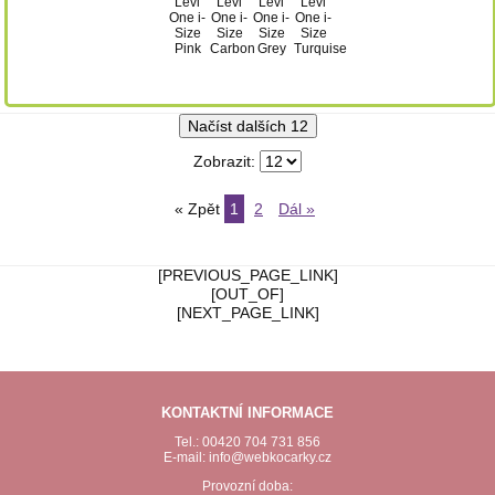
Načíst dalších 12
Zobrazit:
« Zpět
1
2
Dál »
[PREVIOUS_PAGE_LINK]
[OUT_OF]
[NEXT_PAGE_LINK]
KONTAKTNÍ INFORMACE
Tel.: 00420 704 731 856
E-mail: info@webkocarky.cz
Provozní doba: