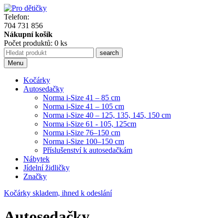
Telefon:
704 731 856
Nákupní košík
Počet produktů: 0 ks
Menu
Kočárky
Autosedačky
Norma i-Size 41 – 85 cm
Norma i-Size 41 – 105 cm
Norma i-Size 40 – 125, 135, 145, 150 cm
Norma i-Size 61 - 105, 125cm
Norma i-Size 76–150 cm
Norma i-Size 100–150 cm
Příslušenství k autosedačkám
Nábytek
Jídelní židličky
Značky
Kočárky skladem, ihned k odeslání
Autosedačky