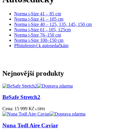
Norma i-Size 41 – 85 cm
Norma i-Size 41 – 105 cm
Norma i-Size 40 – 125, 135, 145, 150 cm
Norma i-Size 61 - 105, 125cm
Norma i-Size 76–150 cm
Norma i-Size 100–150 cm
Příslušenství k autosedačkám
Nejnovější produkty
BeSafe Stretch2
Cena:
15 999 Kč
s DPH
Nuna Todl Aire Caviar