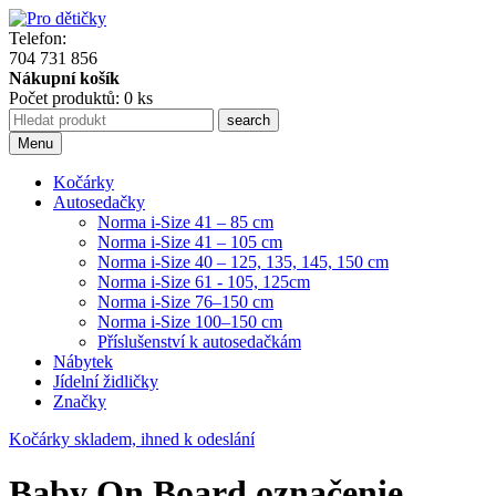
Telefon:
704 731 856
Nákupní košík
Počet produktů: 0 ks
Menu
Kočárky
Autosedačky
Norma i-Size 41 – 85 cm
Norma i-Size 41 – 105 cm
Norma i-Size 40 – 125, 135, 145, 150 cm
Norma i-Size 61 - 105, 125cm
Norma i-Size 76–150 cm
Norma i-Size 100–150 cm
Příslušenství k autosedačkám
Nábytek
Jídelní židličky
Značky
Kočárky skladem, ihned k odeslání
Baby On Board označenie