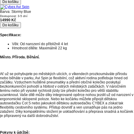
Do košíku
Barva: Stormy Blue
Dostupnost: 3-5 dní
14990 Kč
Do košíku
Specifikace:
Věk: Od narození do přibližně 4 let
Hmotnost dítěte: Maximálně 22 kg
Město. Příroda. Běhání.
Ať už se pohybujete po městských ulicích, o víkendech prozkoumáváte přírodu
nebo běháte v parku, Avi Spin je flexibilní, což aktivní rodina potřebuje hned od
začátku. Vzduchem huštěné pneumatiky a přední otočné kolečko poskytují
bezkonkurenční pohodlí a hbitost v ostrých městských zatáčkách. V náročném
terénu nebo při vysoké rychlosti jízdy lze přední kolečko pro větší stabilitu
uzamknout. Vaše dítě může díky integrované opěrce nohou jezdit už od narození v
ergonomické sklopené poloze. Nebo ke kočárku můžete připojit dětskou
autosedačku Cot S nebo jakoukoli dětskou autosedačku CYBEX a získat tak
flexibilitu cestovního systému. Přístup dovnitř a ven usnadňuje pás na jedno
zatažení. Díky kompaktnímu složení je uskladňování a přeprava snadná a kočárek
je připravený na další dobrodružství.
Pokyny k údržbě: