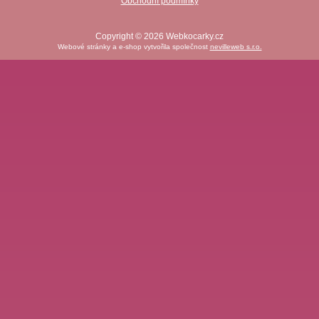
Obchodní podmínky
Copyright © 2026 Webkocarky.cz
Webové stránky a e-shop vytvořila společnost
nevilleweb s.r.o.