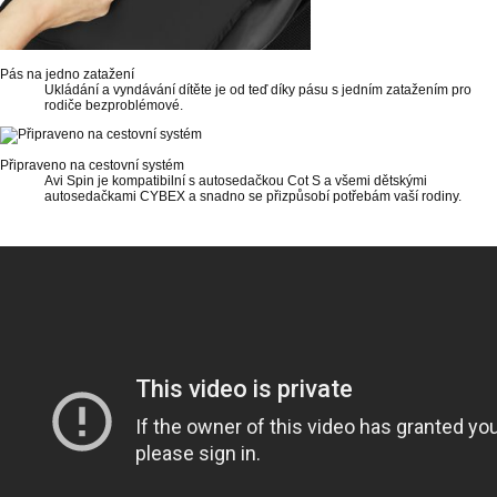
Pás na jedno zatažení
Ukládání a vyndávání dítěte je od teď díky pásu s jedním zatažením pro
rodiče bezproblémové.
Připraveno na cestovní systém
Avi Spin je kompatibilní s autosedačkou Cot S a všemi dětskými
autosedačkami CYBEX a snadno se přizpůsobí potřebám vaší rodiny.