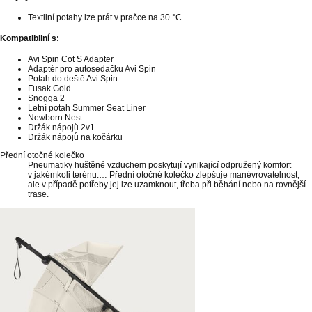
Textilní potahy lze prát v pračce na 30 °C
Kompatibilní s:
Avi Spin Cot S Adapter
Adaptér pro autosedačku Avi Spin
Potah do deště Avi Spin
Fusak Gold
Snogga 2
Letní potah Summer Seat Liner
Newborn Nest
Držák nápojů 2v1
Držák nápojů na kočárku
Přední otočné kolečko
Pneumatiky huštěné vzduchem poskytují vynikající odpružený komfort
v jakémkoli terénu.… Přední otočné kolečko zlepšuje manévrovatelnost,
ale v případě potřeby jej lze uzamknout, třeba při běhání nebo na rovnější
trase.