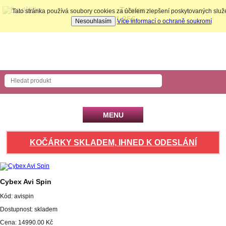
Telefon:
Tato stránka používá soubory cookies za účelem zlepšení poskytovaných slu
704 731 856
Nesouhlasím
Více informací o ochraně soukromí
Nákupní košík
Počet produktů: 0 ks
MENU
KOČÁRKY SKLADEM, IHNED K ODESLÁNÍ
Cybex Avi Spin
Kód:
avispin
Dostupnost: skladem
Cena:
14990.00
Kč