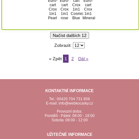
Načíst dalších 12
Zobrazit:
« Zpět
1
2
Dál »
KONTAKTNÍ INFORMACE
Tel.: 00420 704 731 856
E-mail: info@webkocarky.cz
Provozní doba:
Pondělí - Pátek: 08:00 - 18:00
Sobota: 08:00 - 12:00
UŽITEČNÉ INFORMACE