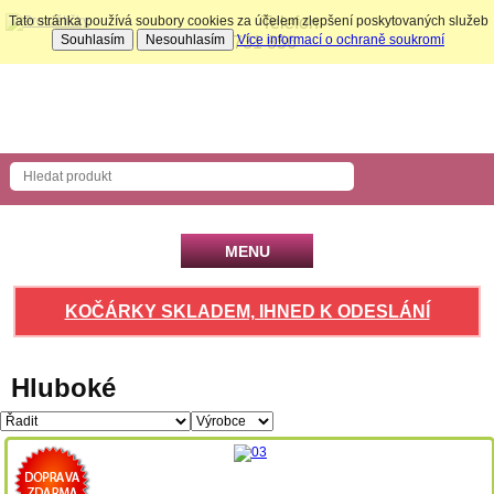
Tato stránka používá soubory cookies za účelem zlepšení poskytovaných služeb
Telefon:
Souhlasím
Nesouhlasím
Více informací o ochraně soukromí
704 731 856
Nákupní košík
Počet produktů: 0 ks
MENU
KOČÁRKY SKLADEM, IHNED K ODESLÁNÍ
Hluboké