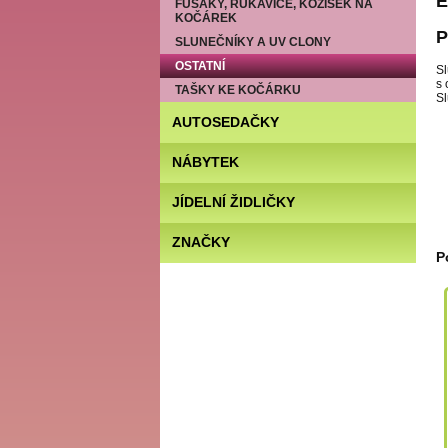
E
FUSAKY, RUKAVICE, KOŽÍŠEK NA
KOČÁREK
P
SLUNEČNÍKY A UV CLONY
OSTATNÍ
Sl
s 
TAŠKY KE KOČÁRKU
Sl
AUTOSEDAČKY
NÁBYTEK
JÍDELNÍ ŽIDLIČKY
ZNAČKY
P