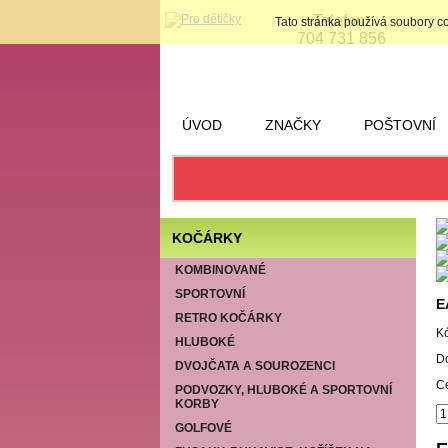
Telefon:
Tato stránka používá soubory c
704 731 856
ÚVOD
ZNAČKY
POŠTOVNÍ
KOČÁRKY
KOMBINOVANÉ
SPORTOVNÍ
E
RETRO KOČÁRKY
K
HLUBOKÉ
D
DVOJČATA A SOUROZENCI
C
PODVOZKY, HLUBOKÉ A SPORTOVNÍ
KORBY
GOLFOVÉ