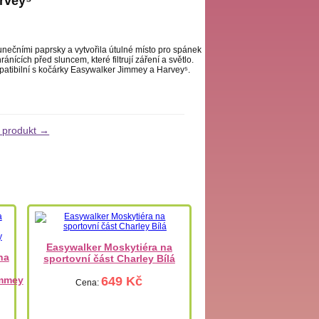
rvey⁵
unečními paprsky a vytvořila útulné místo pro spánek
nících před sluncem, které filtrují záření a světlo.
patibilní s kočárky Easywalker Jimmey a Harvey⁵.
í produkt →
Easywalker Moskytiéra na
na
sportovní část Charley Bílá
immey
649 Kč
Cena: