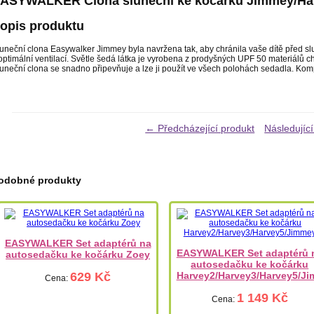
ASYWALKER Clona sluneční ke kočárku Jimmey/Ha
opis produktu
uneční clona Easywalker Jimmey byla navržena tak, aby chránila vaše dítě před sl
optimální ventilací. Světle šedá látka je vyrobena z prodyšných UPF 50 materiálů chrá
uneční clona se snadno připevňuje a lze ji použít ve všech polohách sedadla. Kom
← Předcházející produkt
Následujíc
odobné produkty
EASYWALKER Set adaptérů na
EASYWALKER Set adaptérů 
autosedačku ke kočárku Zoey
autosedačku ke kočárku
Harvey2/Harvey3/Harvey5/J
629 Kč
Cena:
1 149 Kč
Cena: