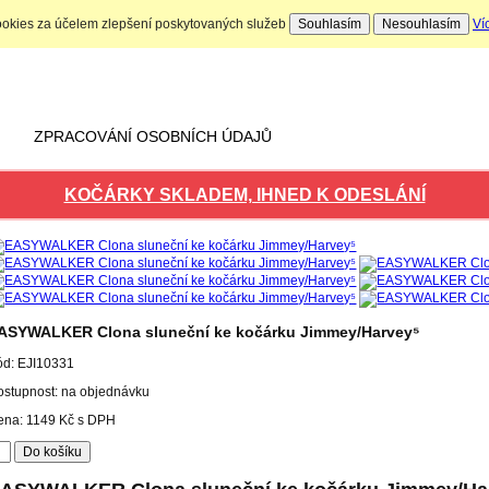
ookies za účelem zlepšení poskytovaných služeb
Souhlasím
Nesouhlasím
Ví
Nákupní košík
Počet produktů: 0 ks
ZPRACOVÁNÍ OSOBNÍCH ÚDAJŮ
KOČÁRKY SKLADEM, IHNED K ODESLÁNÍ
ASYWALKER Clona sluneční ke kočárku Jimmey/Harvey⁵
ód:
EJI10331
ostupnost: na objednávku
ena:
1149
Kč
s DPH