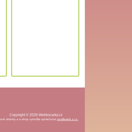
Copyright © 2026 Webkocarky.cz
vé stránky a e-shop vytvořila společnost
nevilleweb s.r.o.