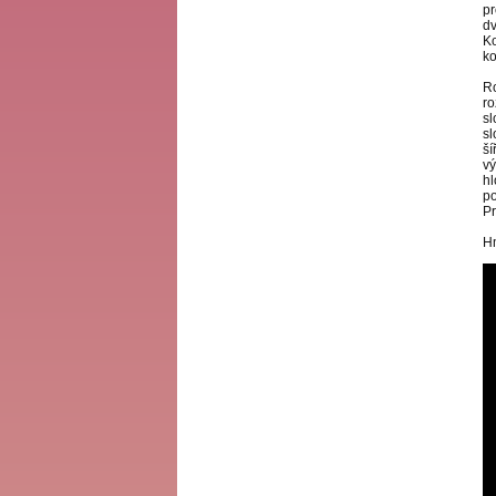
pr
dv
K
k
R
ro
sl
sl
ší
v
h
p
Pr
H