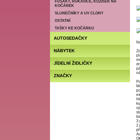
FUSAKY, RUKAVICE, KOŽÍŠEK NA
KOČÁREK
SLUNEČNÍKY A UV CLONY
OSTATNÍ
TAŠKY KE KOČÁRKU
AUTOSEDAČKY
No
NÁBYTEK
Z
p
m
JÍDELNÍ ŽIDLIČKY
dr
p
n
ZNAČKY
Po
Mo
po
e
hl
ku
vý
st
be
3 
2
př
A
O