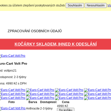
ookies za účelem zlepšení poskytovaných služeb
Souhlasím
Nesouhlasím
Ví
Nákupní košík
Počet produktů: 0 ks
ZPRACOVÁNÍ OSOBNÍCH ÚDAJŮ
KOČÁRKY SKLADEM, IHNED K ODESLÁNÍ
uro-Cart Volt Pro
ód:
voltpro21
stupnost: 2-3 týdny
ena:
4990
Kč
s DPH
Foto
Barva
Dostupnost
Cena
4990 Kč
Anthracite
2-3 týdny
Do košíku