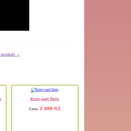
í produkt →
n
Euro-cart Spin
3 499 Kč
Cena: