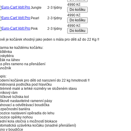
4990 Kč
Jungle
2-3 týdny
Do košíku
4990 Kč
Pearl
2-3 týdny
Do košíku
4990 Kč
Pink
2-3 týdny
Do košíku
vě je kočárek vhodný jako jeden s mála pro děti až do 22 Kg !!
darma ke každému kočárku:
láštěnka
oskytiéra
žák na láhev
ás přes rameno na přenášení
ánožník
pis:
derní kočárek pro děti od narození do 22 kg hmotnosti !!
lstrovaná podložka pod hlavičku
xtrémně malé a lehké rozměry ve složeném stavu
iníkový rám
ličkové ložiska kol
škově nastavitelné ramenní pásy
ahovací a odvětrávací boudička
zpečnostní bariéra
pozice nastavení opěradla do lehu
 pozice opěrky nohou
ední kola otočná s možností blokace
utomatická uzávěrka kočáku (snadné přenášení)
kno v boudičce