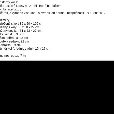
ostorný košík
ě praktické kapsy na zadní straně boudičky
ombinace brzdy
očárek je vyroben v souladu s evropskou normou bezpečnosti EN 1888: 2012.
ozměry
zložený s koly 85 x 50 x 106 cm
ožený s koly: 63 x 50 x 27 cm
ožený bez kol: 61 x 43 x 27 cm
řka sedáku: 33 cm
ýška opěradla: 43 cm
loubka sedáku: 22 cm
odnožka: 19 cm
ůměr kol (přední / zadní): 15 a 17 cm
motnost pouze 7 kg