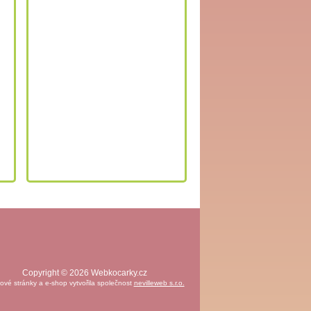
Copyright © 2026 Webkocarky.cz
vé stránky a e-shop vytvořila společnost
nevilleweb s.r.o.