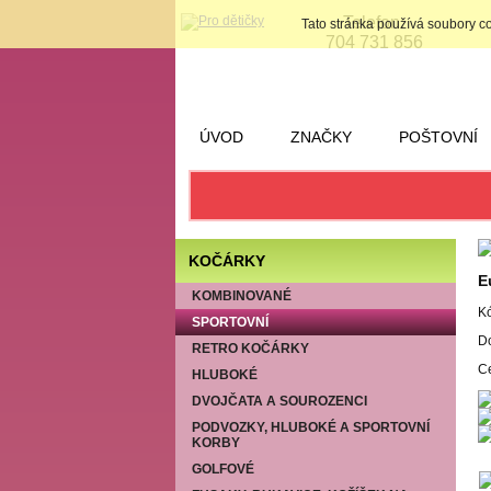
Telefon:
Tato stránka používá soubory c
704 731 856
ÚVOD
ZNAČKY
POŠTOVNÍ
KOČÁRKY
E
KOMBINOVANÉ
K
SPORTOVNÍ
Do
RETRO KOČÁRKY
C
HLUBOKÉ
DVOJČATA A SOUROZENCI
PODVOZKY, HLUBOKÉ A SPORTOVNÍ
KORBY
GOLFOVÉ