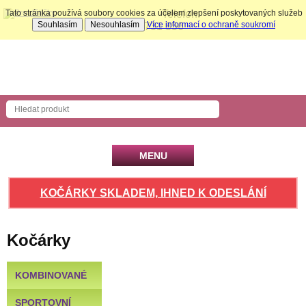
Tato stránka používá soubory cookies za účelem zlepšení poskytovaných služeb
Telefon:
Souhlasím
Nesouhlasím
Více informací o ochraně soukromí
704 731 856
Nákupní košík
Počet produktů: 0 ks
MENU
KOČÁRKY SKLADEM, IHNED K ODESLÁNÍ
Kočárky
KOMBINOVANÉ
SPORTOVNÍ