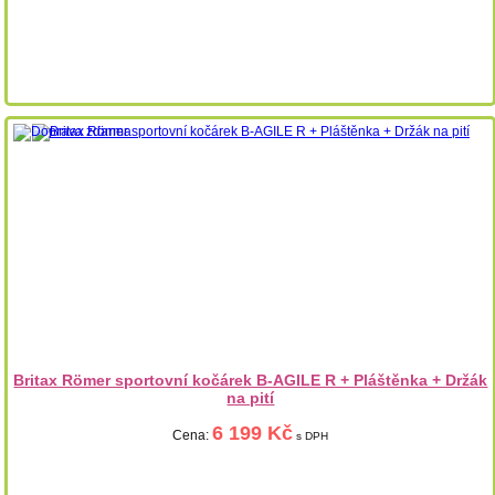
Britax Römer sportovní kočárek B-AGILE R + Pláštěnka + Držák
na pití
6 199 Kč
Cena:
s DPH