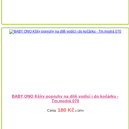
BABY ONO Kšíry popruhy na dítě vodící i do kočárku -
Tm.modrá 070
180 Kč
Cena:
s DPH