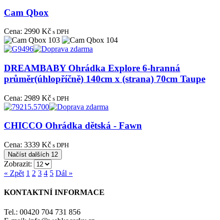
Cam Qbox
Cena:
2990 Kč
s DPH
DREAMBABY Ohrádka Explore 6-hranná
průměr(úhlopříčně) 140cm x (strana) 70cm Taupe
Cena:
2989 Kč
s DPH
CHICCO Ohrádka dětská - Fawn
Cena:
3339 Kč
s DPH
Načíst dalších 12
Zobrazit:
« Zpět
1
2
3
4
5
Dál »
KONTAKTNÍ INFORMACE
Tel.: 00420 704 731 856