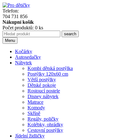
Telefon:
704 731 856
Nákupní košík
Počet produktů: 0 ks
Menu
Kočárky
Autosedačky
Nábytek
Kombi dětská postýlka
Postýlky 120x60 cm
Větší postýlky
Dětské pokoje
Rostoucí postele
Disney nábytek
Matrace
Komody
Skříně
Regály, poličky
Kolébky, ohrádky
Cestovní postýlky
Jídelní židličky