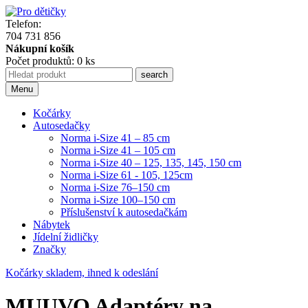
Telefon:
704 731 856
Nákupní košík
Počet produktů: 0 ks
Menu
Kočárky
Autosedačky
Norma i-Size 41 – 85 cm
Norma i-Size 41 – 105 cm
Norma i-Size 40 – 125, 135, 145, 150 cm
Norma i-Size 61 - 105, 125cm
Norma i-Size 76–150 cm
Norma i-Size 100–150 cm
Příslušenství k autosedačkám
Nábytek
Jídelní židličky
Značky
Kočárky skladem, ihned k odeslání
MUUVO Adaptéry na