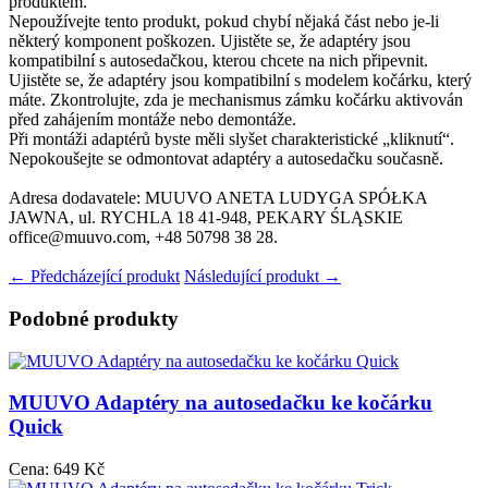
produktem.
Nepoužívejte tento produkt, pokud chybí nějaká část nebo je-li
některý komponent poškozen. Ujistěte se, že adaptéry jsou
kompatibilní s autosedačkou, kterou chcete na nich připevnit.
Ujistěte se, že adaptéry jsou kompatibilní s modelem kočárku, který
máte. Zkontrolujte, zda je mechanismus zámku kočárku aktivován
před zahájením montáže nebo demontáže.
Při montáži adaptérů byste měli slyšet charakteristické „kliknutí“.
Nepokoušejte se odmontovat adaptéry a autosedačku současně.
Adresa dodavatele: MUUVO ANETA LUDYGA SPÓŁKA
JAWNA, ul. RYCHLA 18 41-948, PEKARY ŚLĄSKIE
office@muuvo.com, +48 50798 38 28.
← Předcházející produkt
Následující produkt →
Podobné produkty
MUUVO Adaptéry na autosedačku ke kočárku
Quick
Cena:
649 Kč