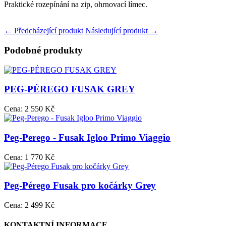
Praktické rozepínání na zip, ohrnovací límec.
← Předcházející produkt
Následující produkt →
Podobné produkty
PEG-PÉREGO FUSAK GREY
Cena:
2 550 Kč
Peg-Perego - Fusak Igloo Primo Viaggio
Cena:
1 770 Kč
Peg-Pérego Fusak pro kočárky Grey
Cena:
2 499 Kč
KONTAKTNÍ INFORMACE