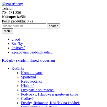
Telefon:
704 731 856
Nákupní košík
Počet produktů: 0 ks
Menu
Úvod
Značky
Poštovní
Zpracování osobních údajů
Kočárky skladem, ihned k odeslání
Kočárky
Kombinované
Sportovní
Retro kočárky
Hluboké
Dvojčata a sourozenci
Podvozky, Hluboké a sportovní korby
Golfové
Fusaky, Rukavice, Kožíšek na kočárek