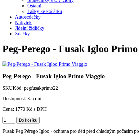
Slunečníky a UV clony
Ostatní
Tašky ke kočárku
Autosedačky
Nábytek
Jídelní židličky
Značky
Peg-Perego - Fusak Igloo Primo
Peg-Perego - Fusak Igloo Primo Viaggio
SKU
Kód:
pegfusakprimo22
Dostupnost: 3-5 dní
Cena:
1770
Kč
s DPH
Fusak Peg Pérego Igloo - ochrana pro děti před chladným počasím p