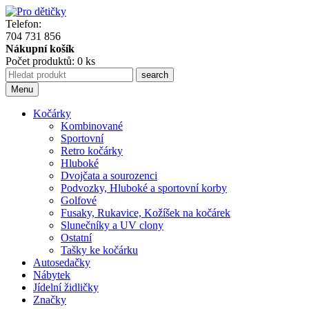
Telefon:
704 731 856
Nákupní košík
Počet produktů: 0 ks
Menu
Kočárky
Kombinované
Sportovní
Retro kočárky
Hluboké
Dvojčata a sourozenci
Podvozky, Hluboké a sportovní korby
Golfové
Fusaky, Rukavice, Kožíšek na kočárek
Slunečníky a UV clony
Ostatní
Tašky ke kočárku
Autosedačky
Nábytek
Jídelní židličky
Značky