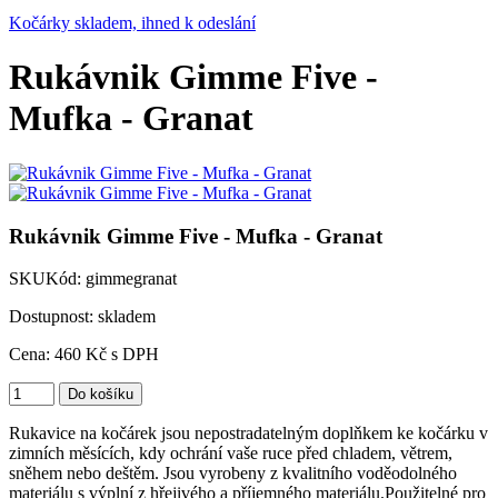
Kočárky skladem, ihned k odeslání
Rukávnik Gimme Five -
Mufka - Granat
Rukávnik Gimme Five - Mufka - Granat
SKU
Kód:
gimmegranat
Dostupnost: skladem
Cena:
460
Kč
s DPH
Rukavice na kočárek jsou nepostradatelným doplňkem ke kočárku v
zimních měsících, kdy ochrání vaše ruce před chladem, větrem,
sněhem nebo deštěm. Jsou vyrobeny z kvalitního voděodolného
materiálu s výplní z hřejivého a příjemného materiálu.Použitelné pro