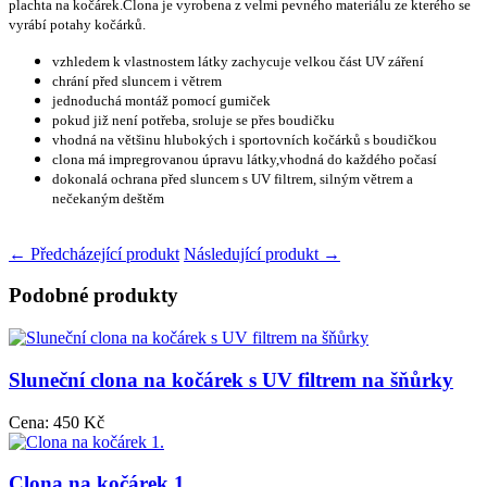
plachta na kočárek.Clona je vyrobena z velmi pevného materiálu ze kterého se
vyrábí potahy kočárků.
vzhledem k vlastnostem látky zachycuje velkou část UV záření
chrání před sluncem i větrem
jednoduchá montáž pomocí gumiček
pokud již není potřeba, sroluje se přes boudičku
vhodná na většinu hlubokých i sportovních kočárků s boudičkou
clona má impregrovanou úpravu látky,vhodná do každého počasí
dokonalá ochrana před sluncem s UV filtrem, silným větrem a
nečekaným deštěm
← Předcházející produkt
Následující produkt →
Podobné produkty
Sluneční clona na kočárek s UV filtrem na šňůrky
Cena:
450 Kč
Clona na kočárek 1.