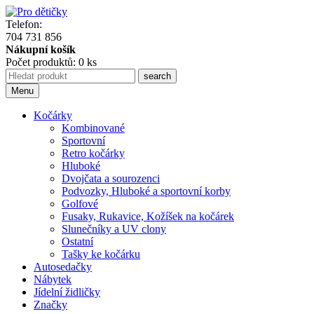
Telefon:
704 731 856
Nákupní košík
Počet produktů: 0 ks
Menu
Kočárky
Kombinované
Sportovní
Retro kočárky
Hluboké
Dvojčata a sourozenci
Podvozky, Hluboké a sportovní korby
Golfové
Fusaky, Rukavice, Kožíšek na kočárek
Slunečníky a UV clony
Ostatní
Tašky ke kočárku
Autosedačky
Nábytek
Jídelní židličky
Značky