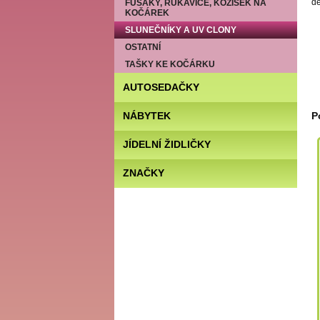
de
FUSAKY, RUKAVICE, KOŽÍŠEK NA
KOČÁREK
SLUNEČNÍKY A UV CLONY
OSTATNÍ
TAŠKY KE KOČÁRKU
AUTOSEDAČKY
NÁBYTEK
P
JÍDELNÍ ŽIDLIČKY
ZNAČKY