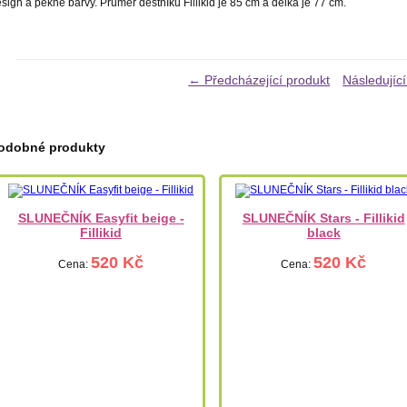
sign a pěkné barvy. Průměr deštníku Fillikid je 85 cm a délka je 77 cm.
← Předcházející produkt
Následujíc
odobné produkty
SLUNEČNÍK Easyfit beige -
SLUNEČNÍK Stars - Fillikid
Fillikid
black
520 Kč
520 Kč
Cena:
Cena: