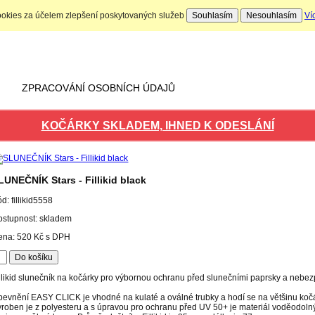
ookies za účelem zlepšení poskytovaných služeb
Souhlasím
Nesouhlasím
Ví
Nákupní košík
Počet produktů: 0 ks
ZPRACOVÁNÍ OSOBNÍCH ÚDAJŮ
KOČÁRKY SKLADEM, IHNED K ODESLÁNÍ
LUNEČNÍK Stars - Fillikid black
ód:
fillikid5558
ostupnost: skladem
ena:
520
Kč
s DPH
llikid slunečník na kočárky pro výbornou ochranu před slunečními paprsky a neb
evnění EASY CLICK je vhodné na kulaté a oválné trubky a hodí se na většinu ko
roben je z polyesteru a s úpravou pro ochranu před UV 50+ je materiál voděodolný.