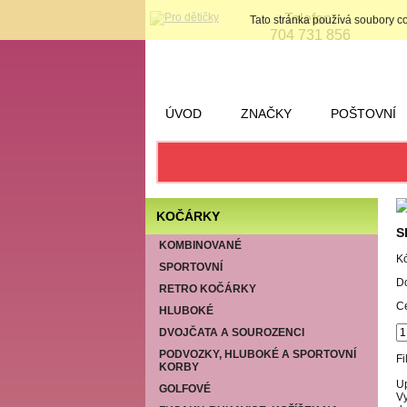
Telefon:
Tato stránka používá soubory c
704 731 856
ÚVOD
ZNAČKY
POŠTOVNÍ
KOČÁRKY
S
KOMBINOVANÉ
K
SPORTOVNÍ
D
RETRO KOČÁRKY
C
HLUBOKÉ
DVOJČATA A SOUROZENCI
PODVOZKY, HLUBOKÉ A SPORTOVNÍ
Fi
KORBY
Up
GOLFOVÉ
Vy