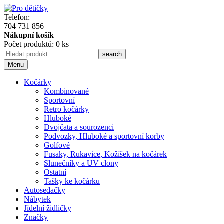
Telefon:
704 731 856
Nákupní košík
Počet produktů: 0 ks
Menu
Kočárky
Kombinované
Sportovní
Retro kočárky
Hluboké
Dvojčata a sourozenci
Podvozky, Hluboké a sportovní korby
Golfové
Fusaky, Rukavice, Kožíšek na kočárek
Slunečníky a UV clony
Ostatní
Tašky ke kočárku
Autosedačky
Nábytek
Jídelní židličky
Značky